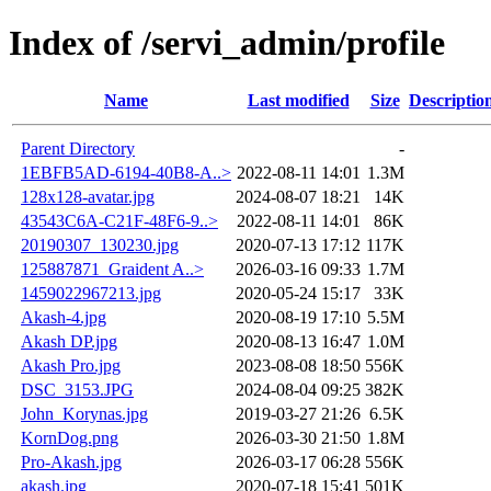
Index of /servi_admin/profile
Name
Last modified
Size
Descriptio
Parent Directory
-
1EBFB5AD-6194-40B8-A..>
2022-08-11 14:01
1.3M
128x128-avatar.jpg
2024-08-07 18:21
14K
43543C6A-C21F-48F6-9..>
2022-08-11 14:01
86K
20190307_130230.jpg
2020-07-13 17:12
117K
125887871_Graident A..>
2026-03-16 09:33
1.7M
1459022967213.jpg
2020-05-24 15:17
33K
Akash-4.jpg
2020-08-19 17:10
5.5M
Akash DP.jpg
2020-08-13 16:47
1.0M
Akash Pro.jpg
2023-08-08 18:50
556K
DSC_3153.JPG
2024-08-04 09:25
382K
John_Korynas.jpg
2019-03-27 21:26
6.5K
KornDog.png
2026-03-30 21:50
1.8M
Pro-Akash.jpg
2026-03-17 06:28
556K
akash.jpg
2020-07-18 15:41
501K