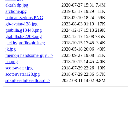
akash dp.jpg
2020-07-27 15:31
7.4M
archone.jpg
2019-03-17 19:29
11K
batman-serious.PNG
2018-09-10 18:24
59K
gb-avatar-128.jpg
2023-08-03 01:19
17K
grabilla.g13448.png
2024-12-17 15:13
219K
grabilla.h32208.png
2024-12-17 15:08
785K
jackie-profile-pic.jpeg
2018-10-15 17:45
3.4K
jk.jpg
2020-05-18 20:06
43K
memoji-handsome-guy-..>
2025-09-27 19:08
21K
na.png
2018-10-15 14:45
4.0K
scott-avatar.jpg
2018-07-29 22:26
19K
scott-avatar128.jpg
2018-07-29 22:36
5.7K
sdknfoasdnfoasdfoasd..>
2022-08-11 14:02
9.8M